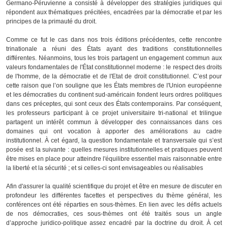
Germano-Péruvienne a consisté à développer des stratégies juridiques qui
répondent aux thématiques précitées, encadrées par la démocratie et par les
principes de la primauté du droit.
Comme ce fut le cas dans nos trois éditions précédentes, cette rencontre
trinationale a réuni des États ayant des traditions constitutionnelles
différentes. Néanmoins, tous les trois partagent un engagement commun aux
valeurs fondamentales de l'État constitutionnel moderne : le respect des droits
de l'homme, de la démocratie et de l'Etat de droit constitutionnel. C’est pour
cette raison que l’on souligne que les États membres de l'Union européenne
et les démocraties du continent sud-américain fondent leurs ordres politiques
dans ces préceptes, qui sont ceux des États contemporains. Par conséquent,
les professeurs participant à ce projet universitaire tri-national et trilingue
partagent un intérêt commun à développer des connaissances dans ces
domaines qui ont vocation à apporter des améliorations au cadre
institutionnel. À cet égard, la question fondamentale et transversale qui s’est
posée est la suivante : quelles mesures institutionnelles et pratiques peuvent
être mises en place pour atteindre l'équilibre essentiel mais raisonnable entre
la liberté et la sécurité ; et si celles-ci sont envisageables ou réalisables
Afin d'assurer la qualité scientifique du projet et être en mesure de discuter en
profondeur les différentes facettes et perspectives du thème général, les
conférences ont été réparties en sous-thèmes. En lien avec les défis actuels
de nos démocraties, ces sous-thèmes ont été traités sous un angle
d’approche juridico-politique assez encadré par la doctrine du droit. À cet