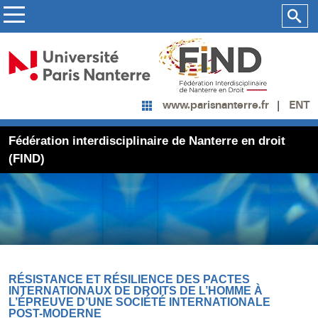
ENT
www.parisnanterre.fr
Fédération interdisciplinaire de Nanterre en droit
(FIND)
RÉSISTANCE ET RÉSILIENCE DES PACTES
INTERNATIONAUX DE DROITS DE L’HOMME À
L’ÉPREUVE D’UNE SOCIÉTÉ INTERNATIONALE
POST-MODERNE